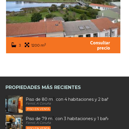
Consultar
2
3
1200 m
precio
PROPIEDADES MÁS RECIENTES
2
Piso de 80 m
con 4 habitaciones y 2 baños en Car
Ferrol, A Coruña
PISO EN VENTA
2
Piso de 79 m
con 3 habitaciones y 1 baños en Ultr
Ferrol, A Coruña
PISO EN VENTA