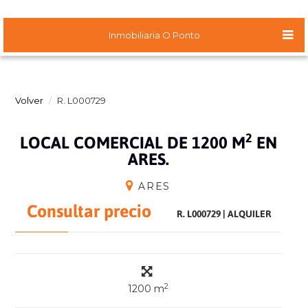
Inmobiliaria O Ponto
Volver
R. L000729
2
LOCAL COMERCIAL DE 1200 M
EN
ARES.
ARES
Consultar precio
R. L000729
|
ALQUILER
2
1200 m