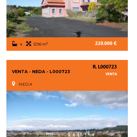
220.000 €
2
4
1256 m
R. L000723
VENTA - NEDA - L000723
VENTA
NEDA