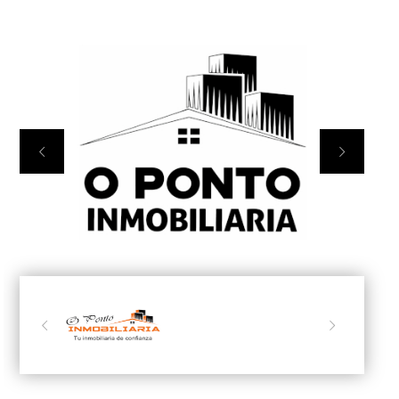



