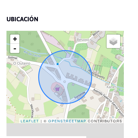
UBICACIÓN
+
-
LEAFLET
| ©
OPENSTREETMAP
CONTRIBUTORS