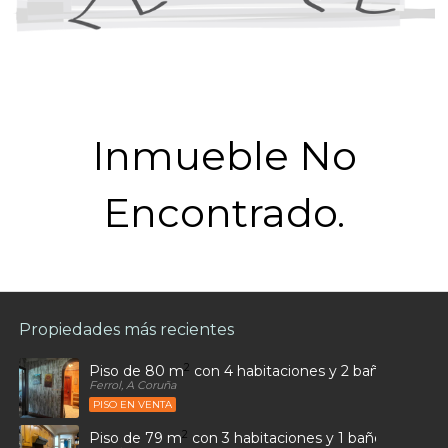
Inmueble No
Encontrado.
Propiedades más recientes
2
Piso de 80 m
con 4 habitaciones y 2 baños en Car
Ferrol, A Coruña
PISO EN VENTA
2
Piso de 79 m
con 3 habitaciones y 1 baños en Ultr