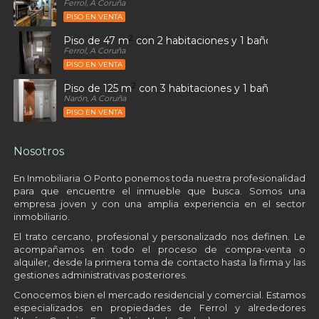
Ferrol, A Coruña
PISO EN VENTA
2
Piso de 47 m
con 2 habitaciones y 1 baños en Sant
Ferrol, A Coruña
PISO EN VENTA
2
Piso de 125 m
con 3 habitaciones y 1 baños en Alto
Narón, A Coruña
PISO EN VENTA
Nosotros
En Inmobiliaria O Ponto ponemos toda nuestra profesionalidad
para que encuentre el inmueble que busca. Somos una
empresa joven y con una amplia experiencia en el sector
inmobiliario.
El trato cercano, profesional y personalizado nos definen. Le
acompañamos en todo el proceso de compra-venta o
alquiler, desde la primera toma de contacto hasta la firma y las
gestiones administrativas posteriores.
Conocemos bien el mercado residencial y comercial. Estamos
especializados en propiedades de Ferrol y alrededores