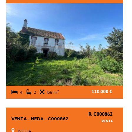
110.000 €
2
4
2
158 m
R. C000862
VENTA - NEDA - C000862
VENTA
NEDA