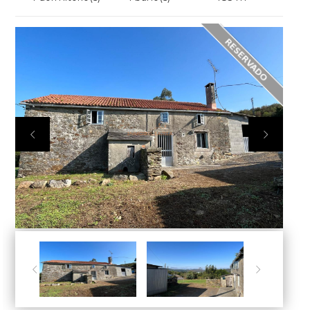



