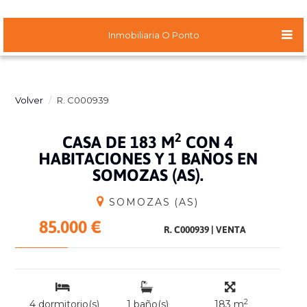
Inmobiliaria O Ponto
Volver
R. C000939
2
CASA DE 183 M
CON 4
HABITACIONES Y 1 BAÑOS EN
SOMOZAS (AS).
SOMOZAS (AS)
85.000 €
R. C000939
|
VENTA
2
4 dormitorio(s)
1 baño(s)
183 m