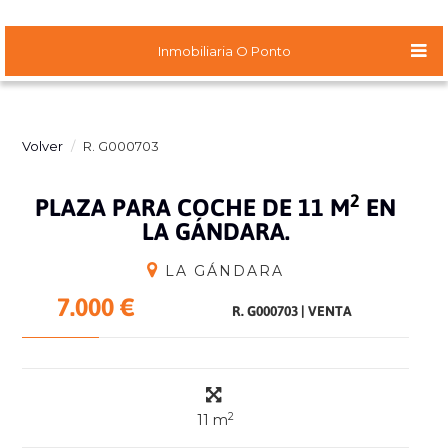
Inmobiliaria O Ponto
Volver
R. G000703
2
PLAZA PARA COCHE DE 11 M
EN
LA GÁNDARA.
LA GÁNDARA
7.000 €
R. G000703
|
VENTA
2
11 m