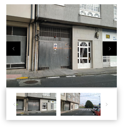



