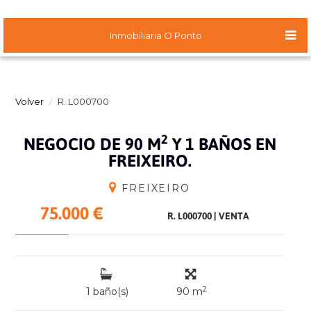
Inmobiliaria O Ponto
Volver
R. L000700
2
NEGOCIO DE 90 M
Y 1 BAÑOS EN
FREIXEIRO.
FREIXEIRO
75.000 €
R. L000700
|
VENTA
2
1 baño(s)
90 m