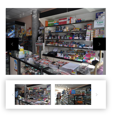



