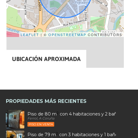
LEAFLET
| ©
OPENSTREETMAP
CONTRIBUTORS
UBICACIÓN APROXIMADA
PROPIEDADES MÁS RECIENTES
2
Piso de 80 m
con 4 habitaciones y 2 baños en Car
Ferrol, A Coruña
PISO EN VENTA
2
Piso de 79 m
con 3 habitaciones y 1 baños en Ultr