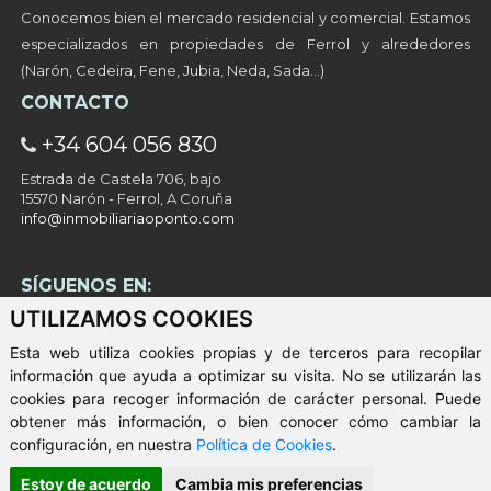
Conocemos bien el mercado residencial y comercial. Estamos
especializados en propiedades de Ferrol y alrededores
(Narón, Cedeira, Fene, Jubia, Neda, Sada…)
CONTACTO
+34 604 056 830
Estrada de Castela 706, bajo
15570 Narón - Ferrol, A Coruña
info@inmobiliariaoponto.com
SÍGUENOS EN:
UTILIZAMOS COOKIES
Esta web utiliza cookies propias y de terceros para recopilar
información que ayuda a optimizar su visita. No se utilizarán las
cookies para recoger información de carácter personal. Puede
obtener más información, o bien conocer cómo cambiar la
configuración, en nuestra
Política de Cookies
.
© 2026 - Inmobiliaria O Ponto
Aviso Legal
-
Política de Privacidad
-
ClickViviendas
Estoy de acuerdo
Cambia mis preferencias