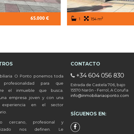
65.000 €
2
1
154 m
TROS
CONTACTO
+34 604 056 830
años en Caranza.
biliaria O Ponto ponemos toda
a profesionalidad para que
Estrada de Castela 706, bajo
15570 Narón - Ferrol, A Coruña
tre el inmueble que busca.
info@inmobiliariaoponto.com
ños en Ultramar.
una empresa joven y con una
 experiencia en el sector
rio.
SÍGUENOS EN:
ños en Santa Marina.
to cercano, profesional y
alizado nos definen. Le