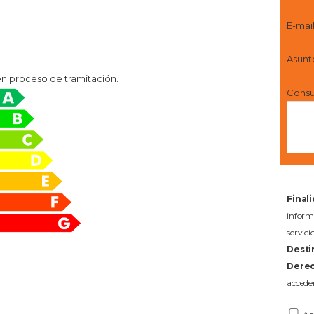
E-mai
Asunt
en proceso de tramitación.
Consu
Final
infor
servi
Desti
Derec
acceder