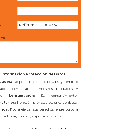
l
o
lta
Información Protección de Datos
idades:
Responder a sus solicitudes y remitirle
mación comercial de nuestros productos y
cios.
Legitimación:
Su consentimiento.
natarios:
No están previstas cesiones de datos.
hos:
Podrá ejercer sus derechos, entre otros, a
, rectificar, limitar y suprimir sus datos.