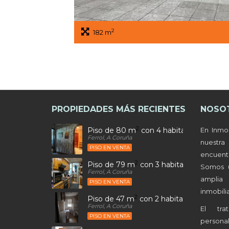
2
182 m
PROPIEDADES MÁS RECIENTES
NOSO
2
Piso de 80 m
con 4 habitaciones y 2 b
En Inmo
Ferrol, A Coruña
nuestr
PISO EN VENTA
encuen
2
Piso de 79 m
con 3 habitaciones y 1 ba
Somos 
Ferrol, A Coruña
amplia
PISO EN VENTA
inmobilia
2
Piso de 47 m
con 2 habitaciones y 1 ba
Ferrol, A Coruña
El tra
PISO EN VENTA
person