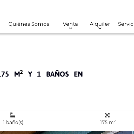
Quiénes Somos
Venta
Alquiler
Servic
2
175 M
Y 1 BAÑOS EN
2
1 baño(s)
175 m