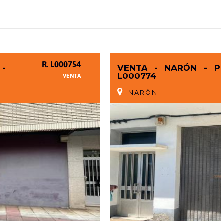
LEAFLET
| ©
OPENSTREETMAP
CONTRIBUTORS
R. L000754
-
VENTA - NARÓN - PI
L000774
VENTA
NARÓN