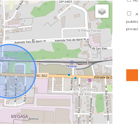
Ac
Ac
public
privac