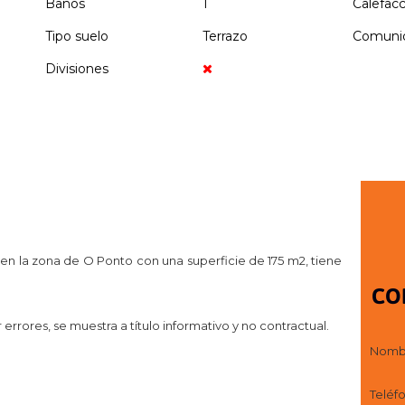
Baños
1
Calefac
Tipo suelo
Terrazo
Comuni
Divisiones
en la zona de O Ponto con una superficie de 175 m2, tiene
CO
rrores, se muestra a título informativo y no contractual.
Nomb
Teléf