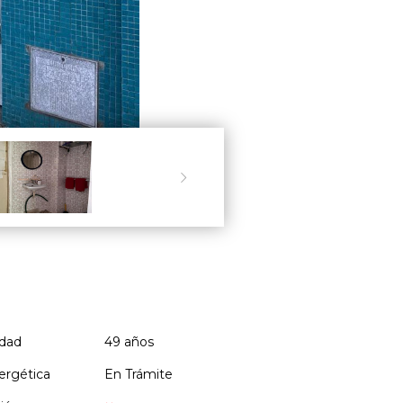

dad
49 años
ergética
En Trámite