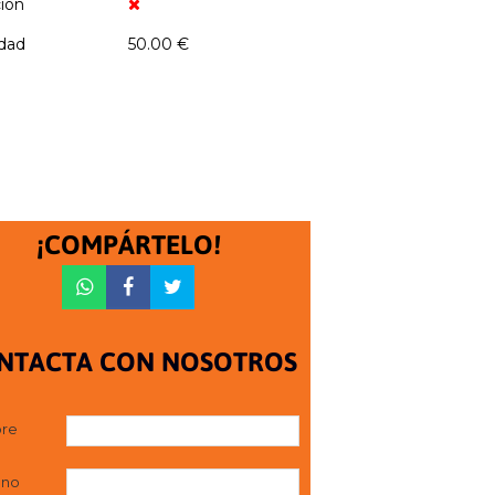
ción
dad
50.00 €
¡COMPÁRTELO!
NTACTA CON NOSOTROS
re
ono