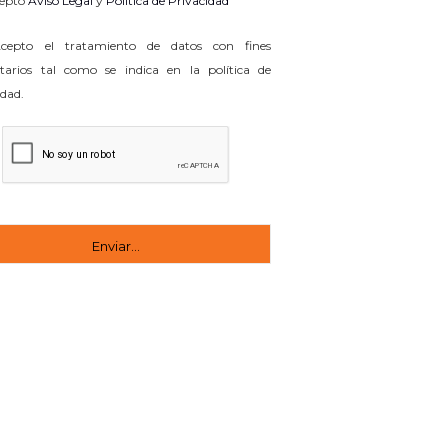
epto
Aviso Legal
y
Política de Privacidad
epto el tratamiento de datos con fines
itarios tal como se indica en la política de
idad.