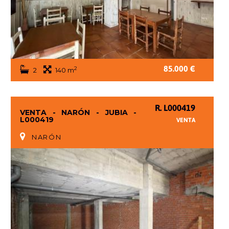
85.000 €
2
2
140 m
R. L000419
VENTA - NARÓN - JUBIA -
L000419
VENTA
NARÓN