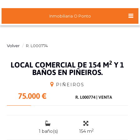
Inmobiliaria O Ponto
Volver
R. L000774
2
LOCAL COMERCIAL DE 154 M
Y 1
BAÑOS EN PIÑEIROS.
PIÑEIROS
75.000 €
R. L000774
|
VENTA
2
1 baño(s)
154 m