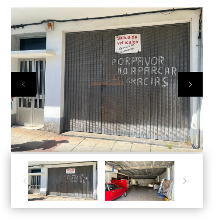



