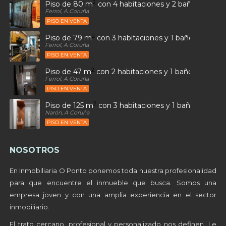
2
Piso de 80 m
con 4 habitaciones y 2 baños en Car
Ferrol, A Coruña
PISO EN VENTA
2
Piso de 79 m
con 3 habitaciones y 1 baños en Ultr
Ferrol, A Coruña
PISO EN VENTA
2
Piso de 47 m
con 2 habitaciones y 1 baños en Sant
Ferrol, A Coruña
PISO EN VENTA
2
Piso de 125 m
con 3 habitaciones y 1 baños en Alto
Narón, A Coruña
PISO EN VENTA
NOSOTROS
En Inmobiliaria O Ponto ponemos toda nuestra profesionalidad
para que encuentre el inmueble que busca. Somos una
empresa joven y con una amplia experiencia en el sector
inmobiliario.
El trato cercano, profesional y personalizado nos definen. Le