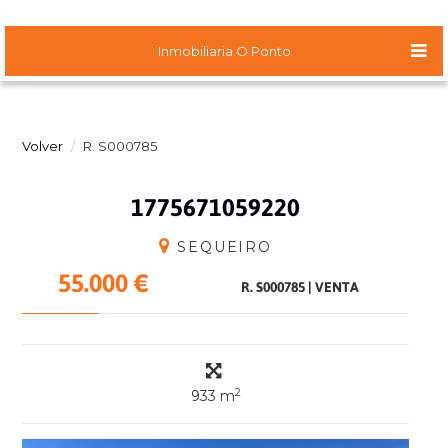
Inmobiliaria O Ponto
Volver
R. S000785
1775671059220
SEQUEIRO
55.000 €
R. S000785
|
VENTA
2
933 m