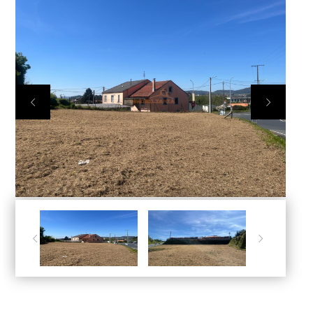



